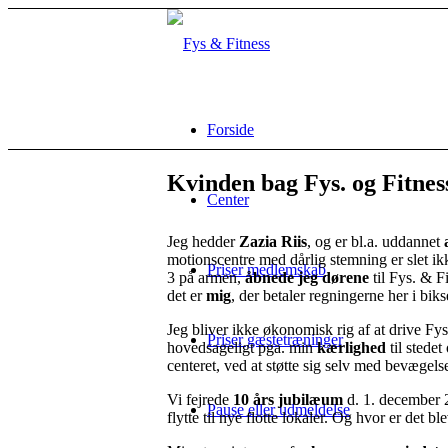
Forside
Kvinden bag
Fys. og Fitnes
Center
Jeg hedder
Zazia Riis
, og er bl.a. uddannet
motionscentre med dårlig stemning er slet ik
Priser medlemskab
3 på armen,
åbnede jeg dørene
til Fys. & F
det er
mig
, der betaler regningerne her i biks
Jeg bliver ikke økonomisk rig af at drive Fy
Priser gæstetræninger
hovedsageligt pga. min
kærlighed
til stedet
centeret, ved at støtte sig selv med bevægel
Vi fejrede
10 års jubilæum
d. 1. december 
Pause eller udmeldelse
flytte til nye flotte lokaler. Og hvor er det ble