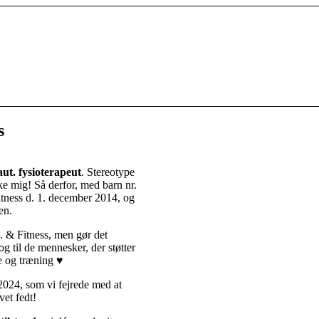
s
aut. fysiotera
peut
. Stereotype
ke mig! Så derfor, med barn nr.
itness d. 1. december 2014, og
en.
s. & Fitness, men gør det
 og til de mennesker, der støtter
se og træning
♥
2024, som vi fejrede med at
vet fedt!