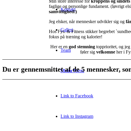
Min store interesse for
kroppens og sindets 
faglige og personlige fundament. (Iøvrigt els
Kontakt
samvittighed!)
Jeg elsker, når mennesker udvikler sig og
få
Galleri
Hos Fys. & Fitness stikker begrebet `sundhe
fokus på træning og kalorier!
Her er en
god stemning
topprioritet, og jeg
Team
føler sig
velkomne
her i Fy
Du er gennemsnittet af
de 5 mennesker
, s
Menu
Menu
Link to Facebook
Link to Instagram