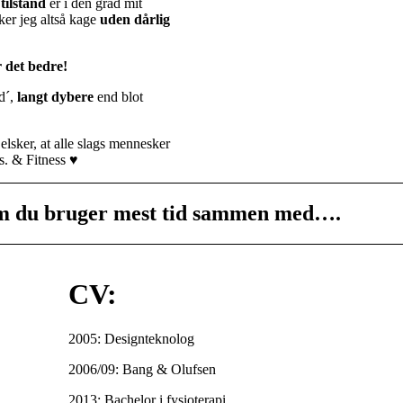
tilstand
er i dén grad mit
ker jeg altså kage
uden dårlig
r det bedre!
d´,
langt dybere
end blot
 elsker, at alle slags mennesker
s. & Fitness
♥
om du bruger mest tid sammen med….
CV:
2005: Designteknolog
2006/09: Bang & Olufsen
2013: Bachelor i fysioterapi