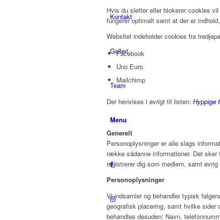
Hvis du sletter eller blokerer cookies v
Kontakt
fungerer optimalt samt at der er indhold,
Websitet indeholder cookies fra tredjepa
Galleri
Facebook
Uno Euro
Mailchimp
Team
Der henvises i øvrigt til listen:
Hyppige t
Menu
Generelt
Personoplysninger er alle slags informat
række sådanne informationer. Det sker f.
registrerer dig som medlem, samt øvrig 
Personoplysninger
Vi indsamler og behandler typisk følgend
geografisk placering, samt hvilke sider d
behandles desuden: Navn, telefonnummer,