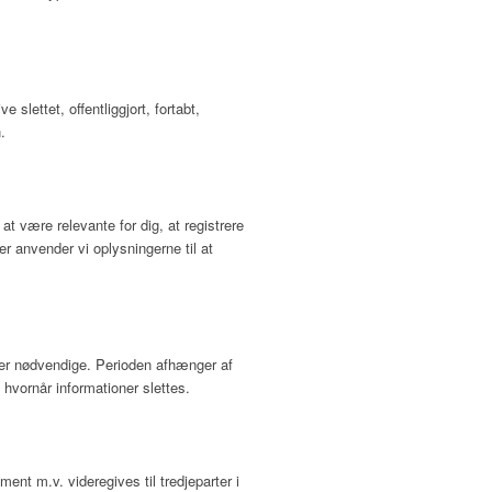
 slettet, offentliggjort, fortabt,
.
at være relevante for dig, at registrere
r anvender vi oplysningerne til at
re er nødvendige. Perioden afhænger af
 hvornår informationer slettes.
ent m.v. videregives til tredjeparter i