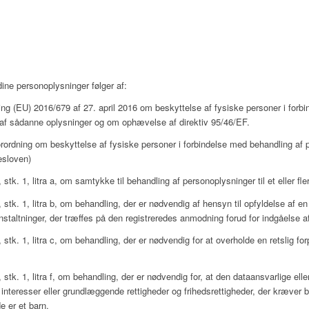
ine personoplysninger følger af:
g (EU) 2016/679 af 27. april 2016 om beskyttelse af fysiske personer i forb
 af sådanne oplysninger og om ophævelse af direktiv 95/46/EF.
ordning om beskyttelse af fysiske personer i forbindelse med behandling af 
esloven)
stk. 1, litra a, om samtykke til behandling af personoplysninger til et eller fle
stk. 1, litra b, om behandling, der er nødvendig af hensyn til opfyldelse af en
anstaltninger, der træffes på den registreredes anmodning forud for indgåelse a
stk. 1, litra c, om behandling, der er nødvendig for at overholde en retslig fo
stk. 1, litra f, om behandling, der er nødvendig for, at den dataansvarlige ell
interesser eller grundlæggende rettigheder og frihedsrettigheder, der kræver 
e er et barn.