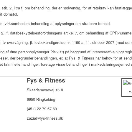
 stk. 2, litra f, om behandling, der er nødvendig, for at retskrav kan fastlægge
af domstol.
om virksomheders behandling af oplysninger om strafbare forhold.
r. 2, jf. databeskyttelsesforordningens artikel 7, om behandling af CPR-numm
 tv-overvågning, jf. lovbekendtgørelse nr. 1190 af 11. oktober 2007 (med sen
g af dine personoplysninger (delvist) på baggrund af interesseafvejningsregl
teresser, der begrunder behandlingen, er, at Fys. & Fitness har behov for at send
ået kriminelle handlinger, foretage visse behandlinger i markedsføringsøjemed 
Fys & Fitness
Skaadsmosevej 16 A
Ri
6950 Ringkøbing
(45+) 22 79 67 69
zazia@fys-fitness.dk