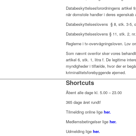
Databeskyttelsesforordningens artikel 9,
når domstole handler i deres egenskab 
Databeskyttelseslovens § 8, stk. 3-5, 
Databeskyttelseslovens § 11, stk. 2, n
Reglerne i tv-overvågningsloven. Lov om
Som nævnt ovenfor sker vores behandlin
artikel 6, stk. 1, litra f. De legitime in
myndigheder i tilfælde, hvor der er beg
kriminalitetsforebyggende øjemed.
Shortcuts
Åbent alle dage kl. 5.00 – 23.00
365 dage året rundt!
Tilmelding online lige
her.
Medlemsbetingelser lige
her.
Udmelding lige
her.