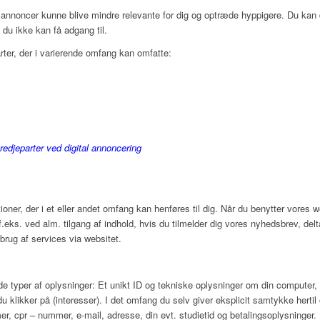
il annoncer kunne blive mindre relevante for dig og optræde hyppigere. Du kan 
 du ikke kan få adgang til.
rter, der i varierende omfang kan omfatte:
redjeparter ved digital annoncering
ioner, der i et eller andet omfang kan henføres til dig. Når du benytter vores 
eks. ved alm. tilgang af indhold, hvis du tilmelder dig vores nyhedsbrev, delt
brug af services via websitet.
e typer af oplysninger: Et unikt ID og tekniske oplysninger om din computer, t
u klikker på (interesser). I det omfang du selv giver eksplicit samtykke hertil
 cpr – nummer, e-mail, adresse, din evt. studietid og betalingsoplysninger. 