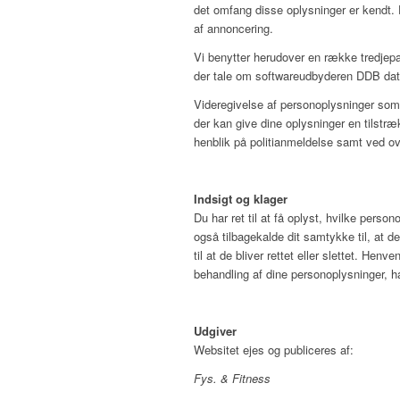
det omfang disse oplysninger er kendt. D
af annoncering.
Vi benytter herudover en række tredjepa
der tale om softwareudbyderen DDB dat
Videregivelse af personoplysninger som 
der kan give dine oplysninger en tilstr
henblik på politianmeldelse samt ved o
Indsigt og klager
Du har ret til at få oplyst, hvilke pers
også tilbagekalde dit samtykke til, at d
til at de bliver rettet eller slettet. He
behandling af dine personoplysninger, ha
Udgiver
Websitet ejes og publiceres af:
Fys. & Fitness