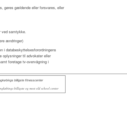
s, gøres gældende eller forsvares, eller
er ved samtykke.
ere ændringer)
en i databeskyttelsesforordningens
e oplysninger til advokater eller
samt foretage tv-overvågning i
ngkøbings billigste og mest old school center