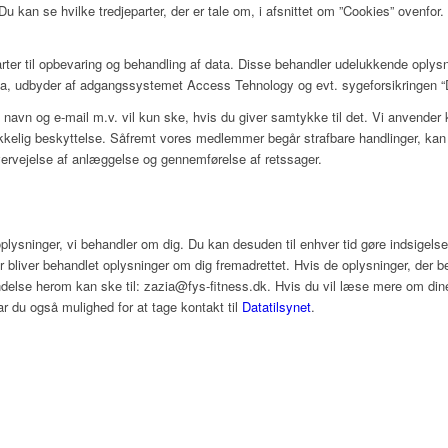
u kan se hvilke tredjeparter, der er tale om, i afsnittet om ”Cookies” ovenfor
rter til opbevaring og behandling af data. Disse behandler udelukkende oplys
a, udbyder af adgangssystemet Access Tehnology og evt. sygeforsikringen 
navn og e-mail m.v. vil kun ske, hvis du giver samtykke til det. Vi anvender k
ækkelig beskyttelse. Såfremt vores medlemmer begår strafbare handlinger, ka
vervejelse af anlæggelse og gennemførelse af retssager.
onoplysninger, vi behandler om dig. Du kan desuden til enhver tid gøre indsige
er bliver behandlet oplysninger om dig fremadrettet. Hvis de oplysninger, der b
nvendelse herom kan ske til: zazia@fys-fitness.dk. Hvis du vil læse mere om din
r du også mulighed for at tage kontakt til
Datatilsynet
.