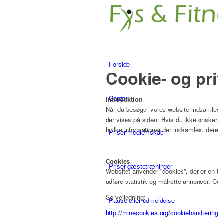
Forside
Cookie- og priv
Center
Introduktion
Når du besøger vores website indsamles 
der vises på siden. Hvis du ikke ønsker,
hvilke informationer der indsamles, dere
Priser medlemskab
Cookies
Priser gæstetræninger
Websitet anvender ”cookies”, der er en 
udføre statistik og målrette annoncer. C
Se vejledning:
Pause eller udmeldelse
http://minecookies.org/cookiehandtering