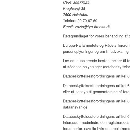
CVR. 35977929
Kroghsvej 38
7500 Holstebro
Telefon: 22 79 67 69
Email: zazia@fys-fitness.dk
Retsgrundlaget for vores behandling af d
Europa-Parlamentets og Rådets forordnin
personoplysninger og om fri udveksling
Lov om supplerende bestemmelser til for
af sådanne oplysninger (databeskyttels
Databeskyttelsesforordningens artikel 6, 
Databeskyttelsesforordningens artikel 6, 
eller af hensyn til gennemførelse af for
Databeskyttelsesforordningens artikel 6, 
dataansvarlige
Databeskyttelsesforordningens artikel 6, 
interesse, medmindre den registreredes 
forud herfor, navnlig hvis den registrered