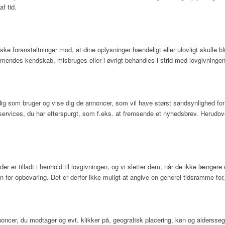
f tid.
ske foranstaltninger mod, at dine oplysninger hændeligt eller ulovligt skulle blive
mmendes kendskab, misbruges eller i øvrigt behandles i strid med lovgivningen
 dig som bruger og vise dig de annoncer, som vil have størst sandsynlighed for 
 services, du har efterspurgt, som f.eks. at fremsende et nyhedsbrev. Herudove
er er tilladt i henhold til lovgivningen, og vi sletter dem, når de ikke længe
for opbevaring. Det er derfor ikke muligt at angive en generel tidsramme for,
oncer, du modtager og evt. klikker på, geografisk placering, køn og alderssegm