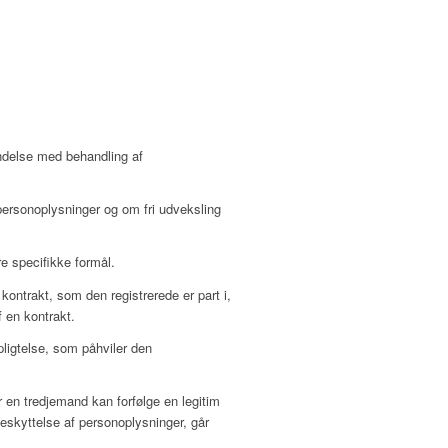
indelse med behandling af
personoplysninger og om fri udveksling
re specifikke formål.
 kontrakt, som den registrerede er part i,
f en kontrakt.
rpligtelse, som påhviler den
er en tredjemand kan forfølge en legitim
beskyttelse af personoplysninger, går